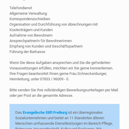
Telefondienst
Allgemeine Verwaltung
Korrespondenzschreiben
Organisation und Durchführung von Abrechnungen mit
Kostenträgern und Kunden
Aufnahme von Bewohnern
AnsprechpartnerIn für BewohnerInnen
Empfang von Kunden und Geschäftspartnern
Führung der Barkasse
Wenn Sie diese Aufgaben ansprechen und Sie die geforderten
Voraussetzungen erfüllen, möchten wir Sie gerne kennenlernen.
Ihre Fragen beantwortet Ihnen gerne Frau Schneckenburger,
Heimleitung, unter
07833 / 96009 - 0
.
Bitte senden Sie Ihre vollständigen Bewerbungsunterlagen per Mail
oder per Post an die genannte Adresse.
Das
Evangelische Stift Freiburg
ist ein überregionales
Sozialunternehmen und bietet an 11 Standorten älteren
Menschen umfassende Dienstleistungen im Bereich Pflege,
Betreuung, Hauswirtschaft, Kultur und Seelsorge. Wir