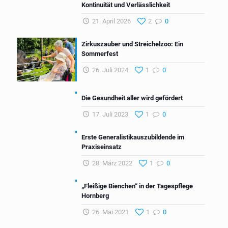
Kontinuität und Verlässlichkeit
21. April 2026
2
0
Zirkuszauber und Streichelzoo: Ein
Sommerfest
26. Juli 2024
1
0
Die Gesundheit aller wird gefördert
17. Juli 2023
1
0
Erste Generalistikauszubildende im
Praxiseinsatz
28. März 2022
1
0
„Fleißige Bienchen“ in der Tagespflege
Hornberg
26. Mai 2021
1
0