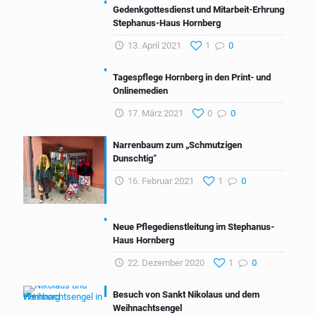
Gedenkgottesdienst und Mitarbeit-Erhrung
Stephanus-Haus Hornberg
13. April 2021
1
0
Tagespflege Hornberg in den Print- und
Onlinemedien
17. März 2021
0
0
Narrenbaum zum „Schmutzigen
Dunschtig“
16. Februar 2021
1
0
Neue Pflegedienstleitung im Stephanus-
Haus Hornberg
22. Dezember 2020
1
0
Besuch von Sankt Nikolaus und dem
Weihnachtsengel