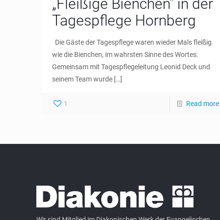
„Fleißige Bienchen“ in der
Tagespflege Hornberg
Die Gäste der Tagespflege waren wieder Mals fleißig
wie die Bienchen, im wahrsten Sinne des Wortes.
Gemeinsam mit Tagespflegeleitung Leonid Deck und
seinem Team wurde
[…]
1
Read more
Wir sind Mitglied im Diakonischen Werk der Evangelischen